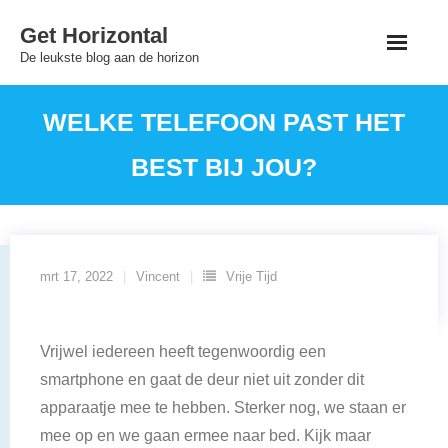
Skip
Get Horizontal
to
De leukste blog aan de horizon
content
WELKE TELEFOON PAST HET
BEST BIJ JOU?
mrt 17, 2022
Vincent
Vrije Tijd
Vrijwel iedereen heeft tegenwoordig een
smartphone en gaat de deur niet uit zonder dit
apparaatje mee te hebben. Sterker nog, we staan er
mee op en we gaan ermee naar bed. Kijk maar