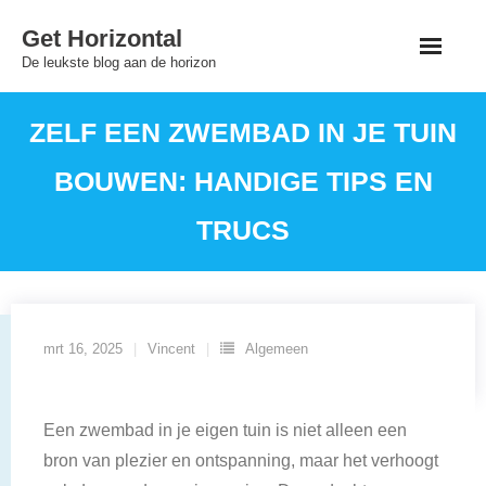
Skip
Get Horizontal
to
De leukste blog aan de horizon
content
ZELF EEN ZWEMBAD IN JE TUIN
BOUWEN: HANDIGE TIPS EN
TRUCS
mrt 16, 2025
Vincent
Algemeen
Een zwembad in je eigen tuin is niet alleen een
bron van plezier en ontspanning, maar het verhoogt