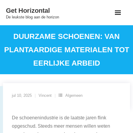
Skip
Get Horizontal
to
De leukste blog aan de horizon
content
DUURZAME SCHOENEN: VAN
PLANTAARDIGE MATERIALEN TOT
EERLIJKE ARBEID
jul 10, 2025
Vincent
Algemeen
De schoenenindustrie is de laatste jaren flink
opgeschud. Steeds meer mensen willen weten